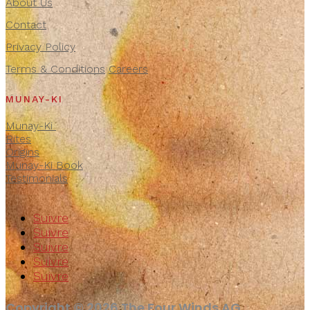
About Us
Contact
Privacy Policy
Terms & Conditions
Careers
MUNAY-KI
Munay-Ki
Rites
Origins
Munay-Ki Book
Testimonials
Suivre
Suivre
Suivre
Suivre
Suivre
Copyright © 2026 The Four Winds AG