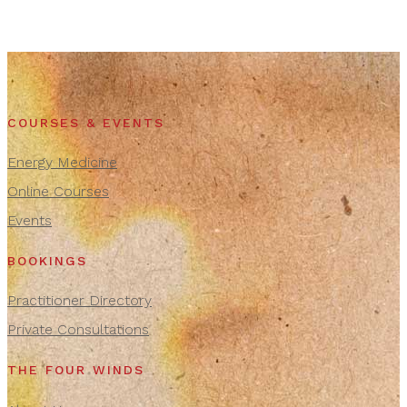
COURSES & EVENTS
Energy Medicine
Online Courses
Events
BOOKINGS
Practitioner Directory
Private Consultations
THE FOUR WINDS